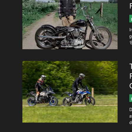
I
g
‘
D
a
d