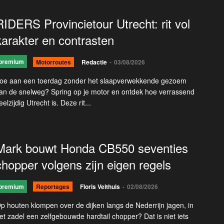
RIDERS Provincietour Utrecht: rit vol
karakter en contrasten
premium
Motorroutes
Redactie
-
03/08/2026
oe aan een toerdag zonder het slaapverwekkende gezoem
an de snelweg? Spring op je motor en ontdek hoe verrassend
eelzijdig Utrecht is. Deze rit...
Mark bouwt Honda CB550 seventies
chopper volgens zijn eigen regels
premium
Reportages
Floris Velthuis
-
02/08/2026
p houten klompen over de dijken langs de Nederrijn jagen, in
et zadel een zelfgebouwde hardtail chopper? Dat is niet iets