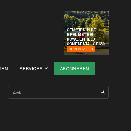
GENIETEN IN DE
EIFEL MET EEN
ROYAL ENFIELD
CONTINENTAL GT 650
REPORTAGES
TEN
SERVICES
ABONNEREN
Zoek