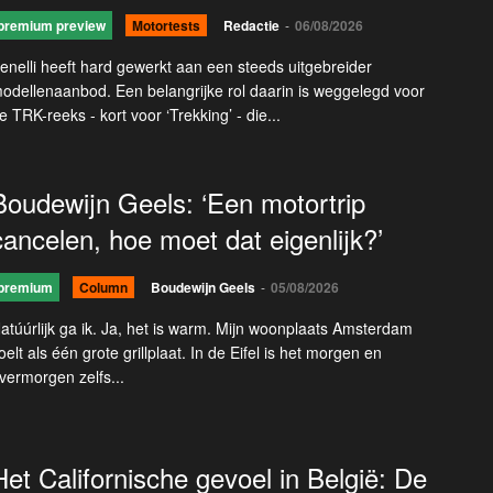
premium preview
Motortests
Redactie
-
06/08/2026
enelli heeft hard gewerkt aan een steeds uitgebreider
odellenaanbod. Een belangrijke rol daarin is weggelegd voor
e TRK-reeks - kort voor ‘Trekking’ - die...
Boudewijn Geels: ‘Een motortrip
cancelen, hoe moet dat eigenlijk?’
premium
Column
Boudewijn Geels
-
05/08/2026
atúúrlijk ga ik. Ja, het is warm. Mijn woonplaats Amsterdam
oelt als één grote grillplaat. In de Eifel is het morgen en
vermorgen zelfs...
Het Californische gevoel in België: De