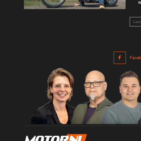
w
Laa
Faceb