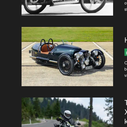
o
s
O
b
v