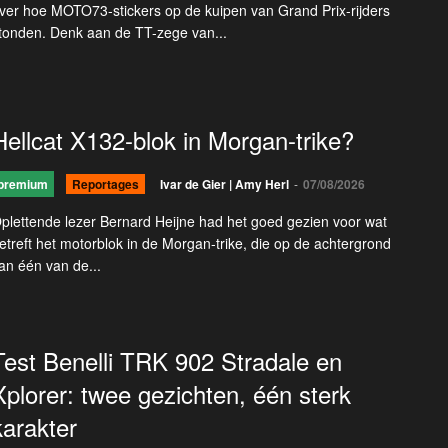
ver hoe MOTO73-stickers op de kuipen van Grand Prix-rijders
tonden. Denk aan de TT-zege van...
Hellcat X132-blok in Morgan-trike?
premium
Reportages
Ivar de Gier | Amy Herl
-
07/08/2026
plettende lezer Bernard Heijne had het goed gezien voor wat
etreft het motorblok in de Morgan-trike, die op de achtergrond
an één van de...
Test Benelli TRK 902 Stradale en
Xplorer: twee gezichten, één sterk
karakter