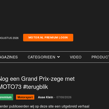
UGUSTUS 2026
MOTOR.NL PREMIUM LOGIN
AGAZINES
CATEGORIEEN
VIDEO
PRODUC
Nog een Grand Prix-zege met
MOTO73 #terugblik
premium
Motorsport
Asse Klein
-
07/08/2026
erder publiceerden wij op deze site een uitgebreid verhaal