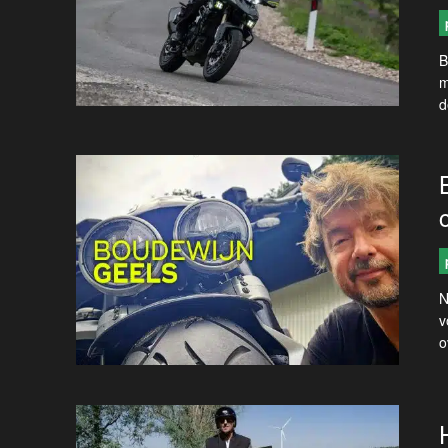
B
m
d
N
v
o