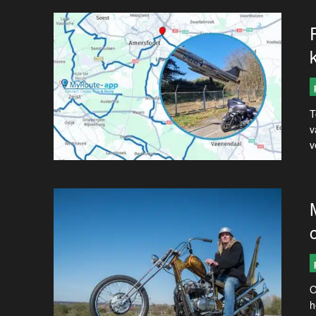
T
v
v
O
h