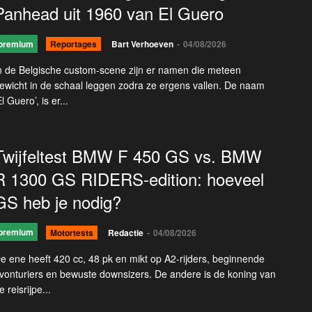
Panhead uit 1960 van El Guero
premium
Reportages
Bart Verhoeven
-
04/08/2026
n de Belgische custom-scene zijn er namen die meteen
ewicht in de schaal leggen zodra ze ergens vallen. De naam
El Guero’, is er...
Twijfeltest BMW F 450 GS vs. BMW
R 1300 GS RIDERS-edition: hoeveel
GS heb je nodig?
premium
Motortests
Redactie
-
04/08/2026
e ene heeft 420 cc, 48 pk en mikt op A2-rijders, beginnende
vonturiers en bewuste downsizers. De andere is de koning van
e reisrijpe...