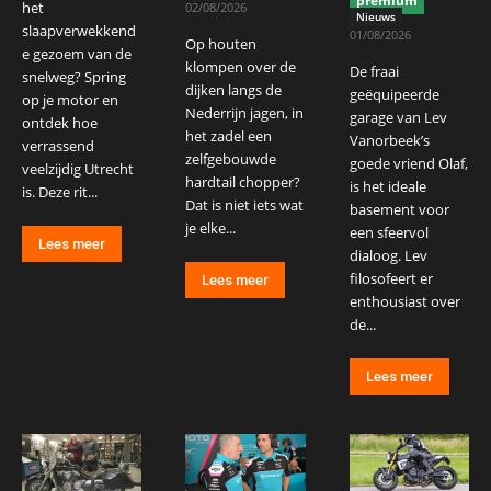
premium
het
02/08/2026
Nieuws
slaapverwekkend
01/08/2026
Op houten
e gezoem van de
klompen over de
De fraai
snelweg? Spring
dijken langs de
geëquipeerde
op je motor en
Nederrijn jagen, in
garage van Lev
ontdek hoe
het zadel een
Vanorbeek’s
verrassend
zelfgebouwde
goede vriend Olaf,
veelzijdig Utrecht
hardtail chopper?
is het ideale
is. Deze rit...
Dat is niet iets wat
basement voor
je elke...
een sfeervol
Lees meer
dialoog. Lev
filosofeert er
Lees meer
enthousiast over
de...
Lees meer