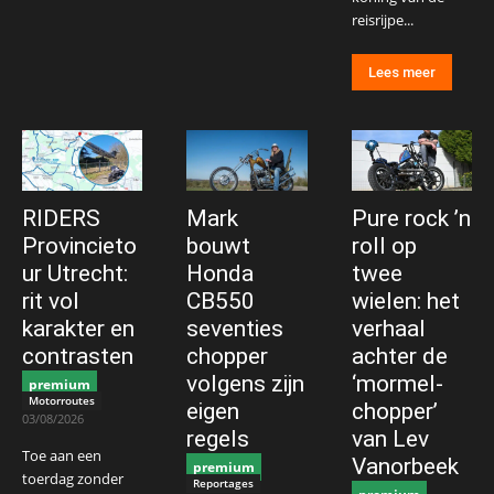
reisrijpe...
Lees meer
RIDERS
Mark
Pure rock ’n
Provincieto
bouwt
roll op
ur Utrecht:
Honda
twee
rit vol
CB550
wielen: het
karakter en
seventies
verhaal
contrasten
chopper
achter de
volgens zijn
‘mormel-
premium
Motorroutes
eigen
chopper’
03/08/2026
regels
van Lev
Toe aan een
Vanorbeek
premium
toerdag zonder
Reportages