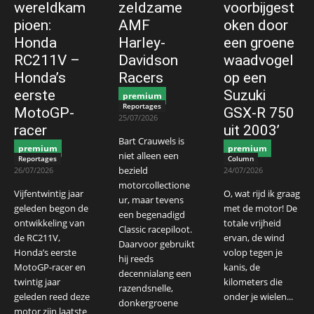
wereldkam
zeldzame
voorbijgest
pioen:
AMF
oken door
Honda
Harley-
een groene
RC211V –
Davidson
waadvogel
Honda’s
Racers
op een
eerste
Suzuki
premium
Reportages
MotoGP-
GSX-R 750
25/07/2026
racer
uit 2003’
Bart Crauwels is
premium
premium
niet alleen een
Reportages
Column
bezield
26/07/2026
24/07/2026
motorcollectione
Vijfentwintig jaar
O, wat rijd ik graag
ur, maar tevens
geleden begon de
met de motor! De
een begenadigd
ontwikkeling van
totale vrijheid
Classic racepiloot.
de RC211V,
ervan, de wind
Daarvoor gebruikt
Honda’s eerste
volop tegen je
hij reeds
MotoGP-racer en
kanis, de
decennialang een
twintig jaar
kilometers die
razendsnelle,
geleden reed deze
onder je wielen...
donkergroene
motor zijn laatste