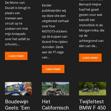
De Mono van
Bernard Heijne
Eerder
Ducati is terug! In
had het goed
publiceerden wij
plaats van
gezien voor wat
op deze site een
meteen een
betreft het
uitgebreid verhaal
circuit op te
motorblok in de
over hoe
zoeken om met
Morgan-trike, die
MOTO73-stickers
mijn kniepads
op de
op de kuipen van
over het asfalt te
achtergrond van
Grand Prix-rijders
schuren,...
één van de...
stonden. Denk
aan de TT-zege
Lees meer
van...
Lees meer
Lees meer
Boudewijn
Het
Twijfeltest
Geels: ‘Een
Californisch
BMW F 450