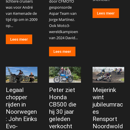
lichtere cruisers
door CFMOTO
was voor André
gesponsorde
van Kemenade de
Aspar Team van
Lees meer
tijd rijp om in 2009
Jorge Martínez.
op...
Ook Moto3-
wereldkampioen
van 2024 David...
Lees meer
Lees meer
Legaal
Peter ziet
Meijerink
chopper
Honda
wint
rijden in
CB500 die
jubileumrac
Noorwegen
hij 30 jaar
es
: John Eiriks
geleden
Rensport
Evo-
verkocht
Noordwold