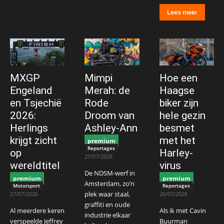
Lees meer
MXGP
Mimpi
Hoe een
Engeland
Merah: de
Haagse
en Tsjechië
Rode
biker zijn
2026:
Droom van
hele gezin
Herlings
Ashley-Ann
besmet
krijgt zicht
met het
premium
Reportages
op
Harley-
27/07/2026
wereldtitel
virus
De NDSM-werf in
premium
premium
Amsterdam, zo’n
Motorsport
Reportages
plek waar staal,
27/07/2026
26/07/2026
graffiti en oude
Al meerdere keren
Als ik met Cavin
industrie elkaar
verspeelde Jeffrey
Buurman