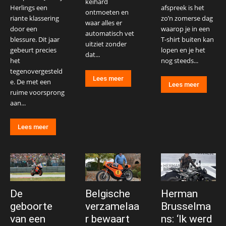
keihard
Herlings een
afspreek is het
ontmoeten en
riante klassering
zo’n zomerse dag
waar alles er
door een
waarop je in een
automatisch vet
blessure. Dit jaar
T-shirt buiten kan
uitziet zonder
gebeurt precies
lopen en je het
dat...
het
nog steeds...
tegenovergesteld
Lees meer
e. De met een
Lees meer
ruime voorsprong
aan...
Lees meer
De
Belgische
Herman
geboorte
verzamelaa
Brusselma
van een
r bewaart
ns: ‘Ik werd