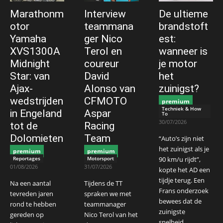
Marathonm
Interview
De ultieme
otor
teammana
brandstoft
Yamaha
ger Nico
est:
XVS1300A
Terol en
wanneer is
Midnight
coureur
je motor
Star: van
David
het
Ajax-
Alonso van
zuinigst?
wedstrijden
CFMOTO
premium
Techniek & How
in Engeland
Aspar
To
30/07/2026
tot de
Racing
Dolomieten
Team
“Auto’s zijn niet
het zuinigst als je
premium
premium
Reportages
Motorsport
90 km/u rijdt”,
01/08/2026
31/07/2026
kopte het AD een
tijdje terug. Een
Na een aantal
Tijdens de TT
Frans onderzoek
tevreden jaren
spraken we met
bewees dat de
rond te hebben
teammanager
zuinigste
gereden op
Nico Terol van het
snelheid...