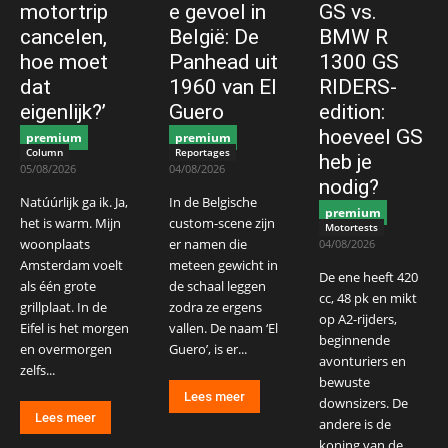
motortrip
e gevoel in
GS vs.
cancelen,
België: De
BMW R
hoe moet
Panhead uit
1300 GS
dat
1960 van El
RIDERS-
eigenlijk?’
Guero
edition:
hoeveel GS
premium
premium
Column
Reportages
heb je
05/08/2026
04/08/2026
nodig?
Natúúrlijk ga ik. Ja,
In de Belgische
premium
het is warm. Mijn
custom-scene zijn
Motortests
woonplaats
er namen die
04/08/2026
Amsterdam voelt
meteen gewicht in
De ene heeft 420
als één grote
de schaal leggen
cc, 48 pk en mikt
grillplaat. In de
zodra ze ergens
op A2-rijders,
Eifel is het morgen
vallen. De naam ‘El
beginnende
en overmorgen
Guero’, is er...
avonturiers en
zelfs...
bewuste
Lees meer
downsizers. De
Lees meer
andere is de
koning van de