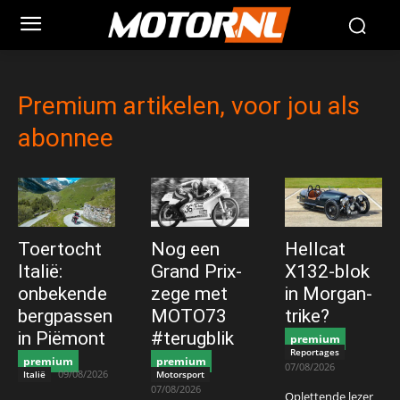
Premium artikelen, voor jou als
abonnee
Toertocht
Nog een
Hellcat
Italië:
Grand Prix-
X132-blok
onbekende
zege met
in Morgan-
bergpassen
MOTO73
trike?
in Piëmont
#terugblik
premium
Reportages
premium
premium
07/08/2026
09/08/2026
Italië
Motorsport
07/08/2026
Oplettende lezer