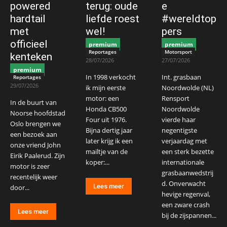
powered
terug: oude
e
hardtail
liefde roest
#wereldtop
met
wel!
pers
officieel
premium
premium
Reportages
Motorsport
kenteken
28/07/2026
27/07/2026
premium
In 1998 verkocht
Int. grasbaan
Reportages
29/07/2026
ik mijn eerste
Noordwolde (NL)
motor: een
Rensport
In de buurt van
Honda CB500
Noordwolde
Noorse hoofdstad
Four uit 1976.
vierde haar
Oslo brengen we
Bijna dertig jaar
negentigste
een bezoek aan
later krijg ik een
verjaardag met
onze vriend John
mailtje van de
een sterk bezette
Eirik Paalerud. Zijn
koper:...
internationale
motor is zeer
grasbaanwedstrij
recentelijk weer
d. Onverwacht
Lees meer
door...
hevige regenval,
een zware crash
Lees meer
bij de zijspannen...